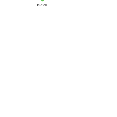
Telefon
Schimmelsanierung
Fassadensanierung